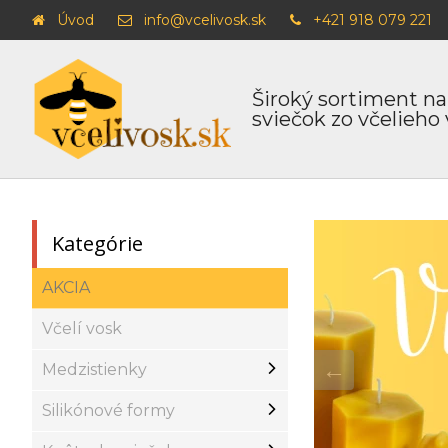
Úvod
info@vcelivosk.sk
+421 918 079 221
Široký sortiment na
sviečok zo včelieho
Kategórie
AKCIA
Včelí vosk
Medzistienky
Silikónové formy