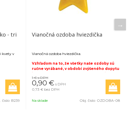
o - tri
Vianočná ozdoba hviezdička
i kvety v
Vianočná ozdoba hviezdička.
Vzhľadom na to, že všetky naše ozdoby sú
ručne vyrábané, v období zvýšeného dopytu
je štandardná doba výroby a expedície 3 až 5
1 €
s DPH
pracovných dní od potvrdenia objednávky.
0,90 €
s DPH
Pri objednávkach v množstve viac ako 5
0,73 €
bez DPH
kusov je požadovaná platba vopred.
. čislo:
B239
Na sklade
Obj. čislo:
OZDOBA-08