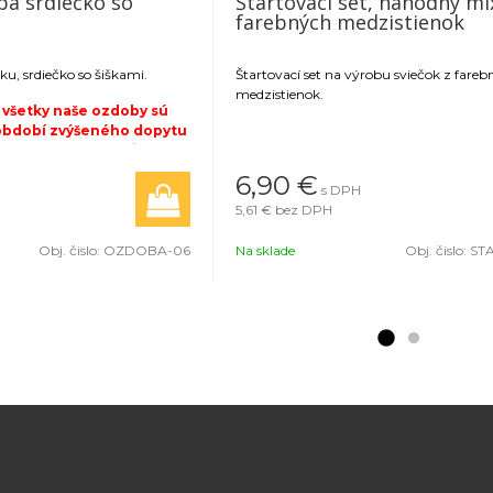
ba srdiečko so
Štartovací set, náhodný mi
farebných medzistienok
u, srdiečko so šiškami.
Štartovací set na výrobu sviečok z fare
medzistienok.
 všetky naše ozdoby sú
 období zvýšeného dopytu
 výroby a expedície 3 až 5
 potvrdenia objednávky.
6,90 €
s DPH
 množstve viac ako 5
5,61 €
bez DPH
á platba vopred.
Obj. čislo:
OZDOBA-06
Na sklade
Obj. čislo:
STA