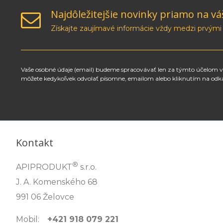
Najdôležitejšie novinky priamo na vá
Získajte zaujímavé informácie vždy medzi prvými
Vaše osobné údaje (email) budeme spracovávať len za týmto účelom v 
môžete kedykoľvek odvolať písomne, emailom alebo kliknutím na odk
Kontakt
®
APIPRODUKT
s.r.o.
J. A. Komenského 68
991 06 Želovce
Mobil:
+421 918 079 221