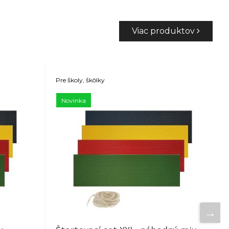
Viac produktov
Pre školy, škôlky
Novinka