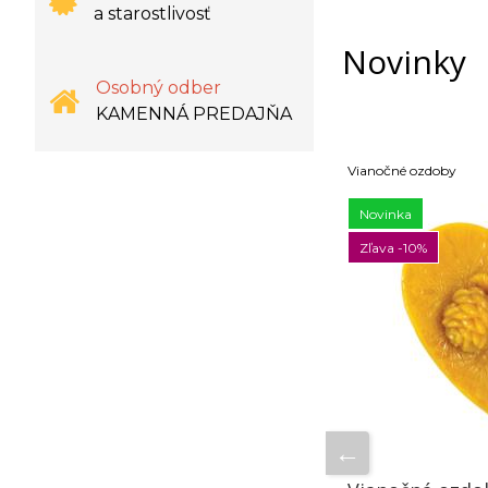
a starostlivosť
Novinky
Osobný odber
KAMENNÁ PREDAJŇA
nočné ozdoby
Vianočné ozdoby
ovinka
Novinka
ava -10%
Zľava -10%