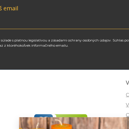
š email
súlade s platnou legislatívou a zásadami ochrany osobných údajov. Súhlas po
az z ktoréhokoľvek informačného emailu.
V
C
V
O
I