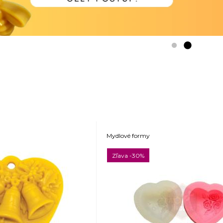
Mydlové formy
Zľava -30%