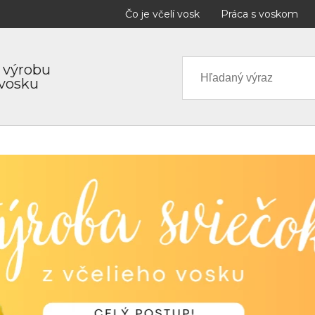
Čo je včelí vosk
Práca s voskom
 výrobu
 vosku