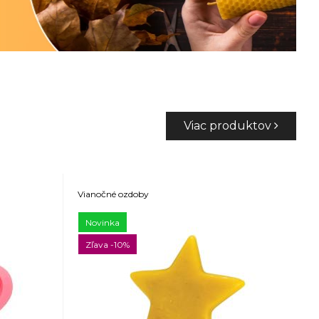
Viac produktov
Vianočné ozdoby
Novinka
Zľava -10%