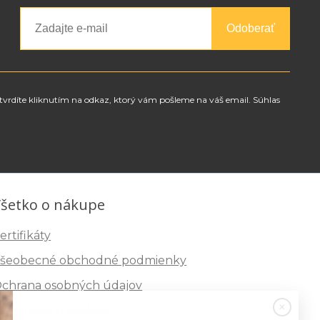
Odoberať
tvrdíte kliknutím na odkaz, ktorý vám pošleme na váš email. Súhlas
šetko o nákupe
ertifikáty
šeobecné obchodné podmienky
chrana osobných údajov
nformácie o cookies