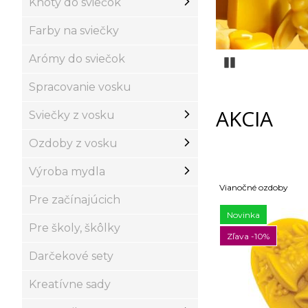
Knôty do sviečok
Farby na sviečky
Arómy do sviečok
Pozastaviť
Spracovanie vosku
AKCIA
Sviečky z vosku
Ozdoby z vosku
Výroba mydla
nočné ozdoby
Vianočné ozdoby
Pre začínajúcich
ovinka
Novinka
Pre školy, škôlky
ava -10%
Zľava -10%
Darčekové sety
Kreatívne sady