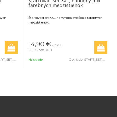
x
Štartovací set XXL, náhodný mix
farebných medzistienok
bných
Štartovací set XXL na výrobu sviečok z farebných
medzistienok.
14,90 €
s DPH
12,11 €
bez DPH
RT_SET_NM
Na sklade
Obj. čislo:
START_SET_NM_XXL