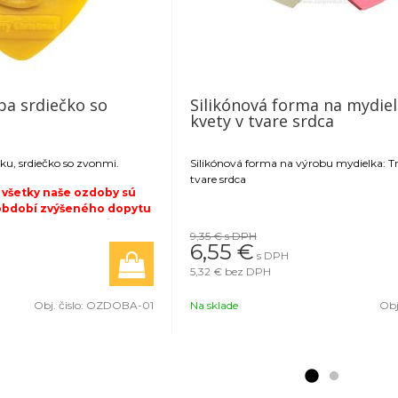
ba srdiečko so
Silikónová forma na mydielk
kvety v tvare srdca
ku, srdiečko so zvonmi.
Silikónová forma na výrobu mydielka: Tr
tvare srdca
 všetky naše ozdoby sú
 období zvýšeného dopytu
 výroby a expedície 3 až 5
9,35 €
s DPH
 potvrdenia objednávky.
6,55 €
s DPH
 množstve viac ako 5
5,32 €
bez DPH
á platba vopred.
Obj. čislo:
OZDOBA-01
Na sklade
Obj